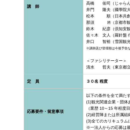
高橋 佑司（じゃらん
講 師
井門 隆夫（國學院大
松本 順（日本共創プラ
那須
京都市観
將（
鈴木 紀彦（倶知安観
佐々木 文人（羅針盤 
井口 智裕（雪国観光
※講師及び登壇順は今後予告
＜ファシリテーター
清水 哲夫（東京都立
定 員
３０名 程度
以下の条件を全て満た
(1)観光関連企業・団
（業歴 10～15 年程度
応募要件・留意事項
(2)経営陣または所属
(3)全てのカリキュラ
※一法人からの応募は最