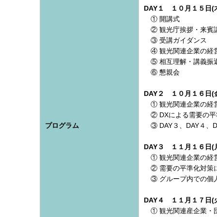
DAY１ １０月１５日
① 開講式
② 観光庁挨拶・来賓
③ 受講ガイダンス
④ 観光関連企業の経
⑤ 相互理解・講義振
⑥ 懇親会
DAY２ １０月１６日
① 観光関連企業の経
② DXによる需要の
プログラム
③ DAY３、DAY４、
DAY３ １１月１６日
① 観光関連企業の経
② 需要の平準化対策
③ グループ内での個人
DAY４ １１月１７日
① 観光関連産企業・