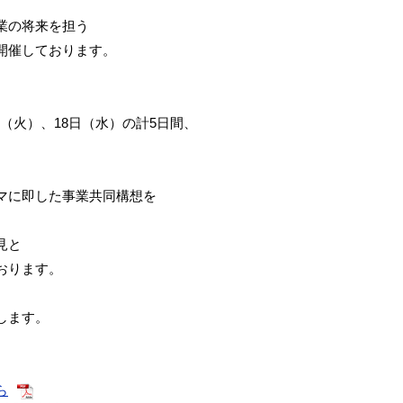
業の将来を担う
開催しております。
7日（火）、18日（水）の計5日間、
マに即した事業共同構想を
、
見と
おります。
します。
ら