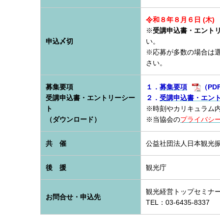
令和８年８月６日 (木)
※
受講申込書・エント
申込〆切
い。
※応募が多数の場合は
さい。
募集要項
１．
募集要項
（PD
受講申込書・エントリーシー
２．
受講申込書・エン
ト
※時刻やカリキュラム
（ダウンロード）
※当協会の
プライバシ
共 催
公益社団法人日本観光
後 援
観光庁
観光経営トップセミナ
お問合せ・申込先
TEL：03-6435-8337 