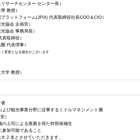
リサーチセンター センター長）
學 教授）
ットフォーム(JPiX) 代表取締役社長COO＆CIO）
光協会 企画官）
光協会 事務局長）
代表取締役）
圏 代表理事）
なく変更となる場合がございます
＞
大学 教授）
す者
体および観光事業分野に従事するミドルマネジメント層
目安）
組織の上司による推薦を得た幹部候補生
ムに参加可能であること
大 2 名とさせていただきます。