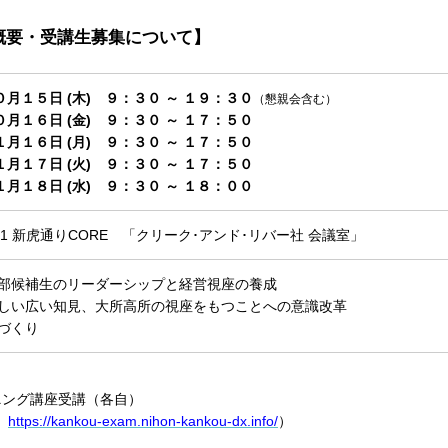
ー概要・受講生募集について】
月１５日 (木) ９：３０ ～ １９：３０
（懇親会含む）
０月１６日 (金) ９：３０ ～ １７：５０
月１６日 (月) ９：３０ ～ １７：５０
月１７日 (火) ９：３０ ～ １７：５０
月１８日 (水) ９：３０ ～ １８：００
-1 新虎通りCORE 「クリーク･アンド･リバー社 会議室」
幹部候補生のリーダーシップと経営視座の養成
応しい広い知見、大所高所の視座をもつことへの意識改革
脈づくり
ニング講座受講（各自）
定
https://kankou-exam.nihon-kankou-dx.info/
）