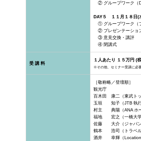
② グループワーク（D
DAY５ １１月１８日
① グループワーク（
② プレゼンテーショ
③ 意見交換・講評
④ 閉講式
１人あたり １５万円 (
受 講 料
※その他、セミナー受講に必
［敬称略／登壇順］
観光庁
百木田 康二（東武ト
玉垣 知子（JTB 執
村主 典陽（ANA ホ
福地 宏之（一橋大学
佐藤 大介（ジャパン
鶴本 浩司（トラベルボ
酒井 幸輝（LocationMin