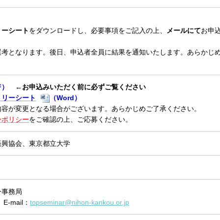
リーシート
をダウンロードし、必要事項をご記入の上、
メールにて
お申
選考となります。後日、申込者全員に結果を通知いたします。あらかじ
F）
←お申込みいただく前に必ずご覧ください
トリーシート
（Word）
内容が変更となる場合がございます。あらかじめご了承ください。
ーポリシー
をご確認の上、ご応募ください。
振興協会、東京都立大学
ー事務局
E-mail：
topseminar@nihon-kankou.or.jp