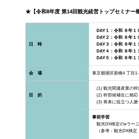
★【令和8年度 第14回観光経営トップセミナ
DAY１：令和 ８年１０
DAY２：令和 ８年１
日 時
DAY３：令和 ８年１１
DAY４：令和 ８年１１
DAY５：令和 ８年１１
会 場
東京都港区新橋4 丁目1
(1) 観光関連産業の
目 的
(2) 幹部候補生に相
(3) 将来に役立つ人
事前学習
観光DX検定のeラー
（参考：観光DX検