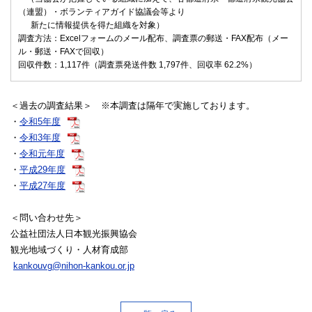
（連盟）・ボランティアガイド協議会等より
新たに情報提供を得た組織を対象）
調査方法：Excelフォームのメール配布、調査票の郵送・FAX配布（メー
ル・郵送・FAXで回収）
回収件数：1,117件（調査票発送件数 1,797件、回収率 62.2%）
＜過去の調査結果＞ ※本調査は隔年で実施しております。
・
令和5年度
・
令和3年度
・
令和元年度
・
平成29年度
・
平成27年度
＜問い合わせ先＞
公益社団法人日本観光振興協会
観光地域づくり・人材育成部
kankouvg@nihon-kankou.or.jp